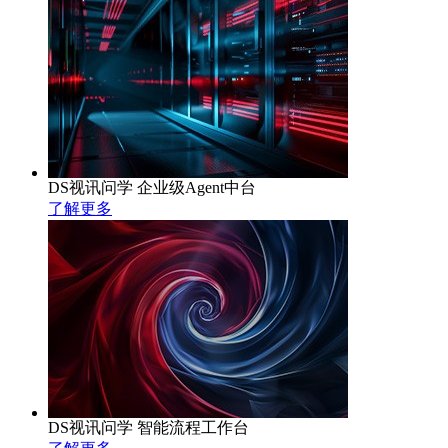
DS视讯问学 企业级Agent中台
了解更多
DS视讯问学 智能流程工作台