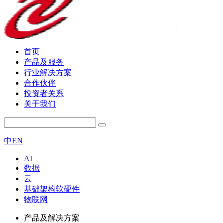
首页
产品及服务
行业解决方案
合作伙伴
投资者关系
关于我们
中
EN
AI
数据
云
基础架构软硬件
物联网
产品及解决方案