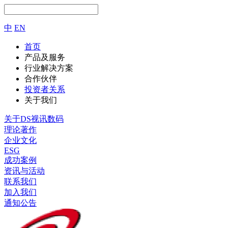
中
EN
首页
产品及服务
行业解决方案
合作伙伴
投资者关系
关于我们
关于DS视讯数码
理论著作
企业文化
ESG
成功案例
资讯与活动
联系我们
加入我们
通知公告